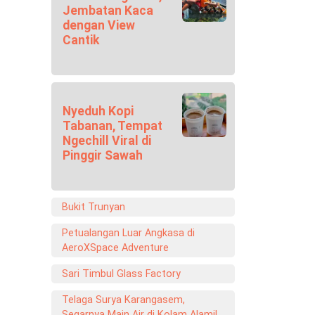
Jembatan Kaca
dengan View
Cantik
Nyeduh Kopi
Tabanan, Tempat
Ngechill Viral di
Pinggir Sawah
Bukit Trunyan
Petualangan Luar Angkasa di
AeroXSpace Adventure
Sari Timbul Glass Factory
Telaga Surya Karangasem,
Segarnya Main Air di Kolam Alami!