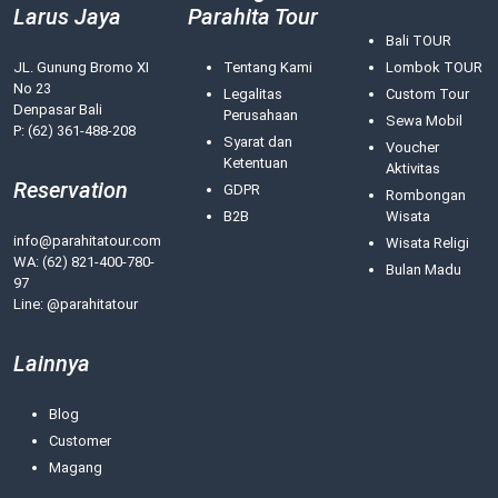
Larus Jaya
Parahita Tour
Bali TOUR
JL. Gunung Bromo XI
Tentang Kami
Lombok TOUR
No 23
Legalitas
Custom Tour
Denpasar Bali
Perusahaan
Sewa Mobil
P: (62) 361-488-208
Syarat dan
Voucher
Ketentuan
Aktivitas
Reservation
GDPR
Rombongan
B2B
Wisata
info@parahitatour.com
Wisata Religi
WA:
(62) 821-400-780-
Bulan Madu
97
Line: @parahitatour
Lainnya
Blog
Customer
Magang