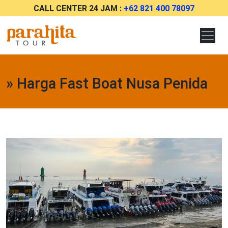
CALL CENTER 24 JAM :
+62 821 400 78097
» Harga Fast Boat Nusa Penida