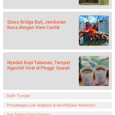
Glass Bridge Bali, Jembatan
Kaca dengan View Cantik
Nyeduh Kopi Tabanan, Tempat
Ngechill Viral di Pinggir Sawah
Bukit Trunyan
Petualangan Luar Angkasa di AeroXSpace Adventure
Sari Timbul Glass Factory