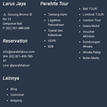
Larus Jaya
Parahita Tour
Bali TOUR
JL. Gunung Bromo XI
Tentang Kami
Lombok TOUR
No 23
Legalitas
Custom Tour
Denpasar Bali
Perusahaan
Sewa Mobil
P: (62) 361-488-208
Syarat dan
Voucher
Ketentuan
Aktivitas
Reservation
GDPR
Rombongan
B2B
Wisata
info@parahitatour.com
Wisata Religi
WA:
(62) 821-400-780-
Bulan Madu
97
Line: @parahitatour
Lainnya
Blog
Customer
Magang