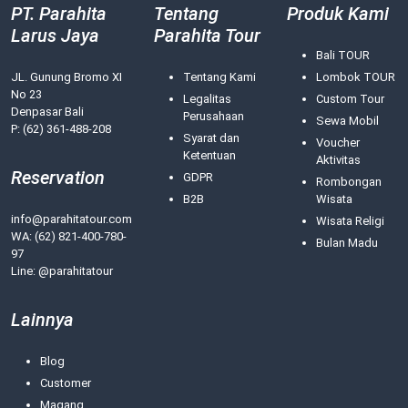
PT. Parahita
Tentang
Produk Kami
Larus Jaya
Parahita Tour
Bali TOUR
JL. Gunung Bromo XI
Tentang Kami
Lombok TOUR
No 23
Legalitas
Custom Tour
Denpasar Bali
Perusahaan
Sewa Mobil
P: (62) 361-488-208
Syarat dan
Voucher
Ketentuan
Aktivitas
Reservation
GDPR
Rombongan
B2B
Wisata
info@parahitatour.com
Wisata Religi
WA:
(62) 821-400-780-
Bulan Madu
97
Line: @parahitatour
Lainnya
Blog
Customer
Magang