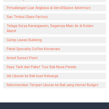
Petualangan Luar Angkasa di AeroXSpace Adventure
Sari Timbul Glass Factory
Telaga Surya Karangasem, Segarnya Main Air di Kolam
Alami!
Gatep Lawas Buleleng
Pahdi Specialty Coffee Kintamani
Amed Sunset Point
Daya Tarik dan Paket Tour Bali Nusa Penida
Ide Liburan ke Bali buat Keluarga
Rekomendasi Tempat Liburan ke Bali yang Hemat Budget