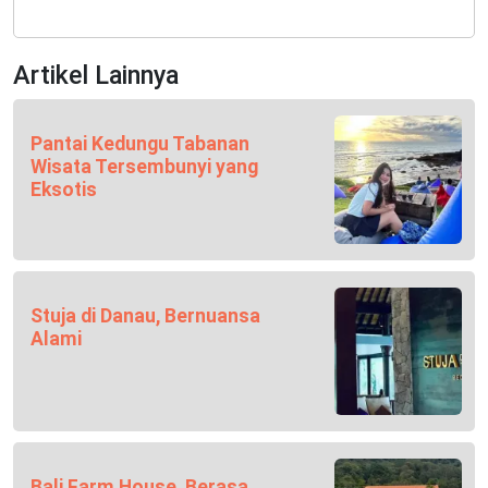
Artikel Lainnya
Pantai Kedungu Tabanan
Wisata Tersembunyi yang
Eksotis
Stuja di Danau, Bernuansa
Alami
Bali Farm House, Berasa