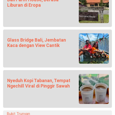
Liburan di Eropa
Glass Bridge Bali, Jembatan
Kaca dengan View Cantik
Nyeduh Kopi Tabanan, Tempat
Ngechill Viral di Pinggir Sawah
Bukit Trunyan