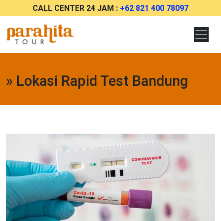
CALL CENTER 24 JAM :
+62 821 400 78097
» Lokasi Rapid Test Bandung