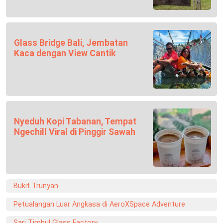
Glass Bridge Bali, Jembatan
Kaca dengan View Cantik
Nyeduh Kopi Tabanan, Tempat
Ngechill Viral di Pinggir Sawah
Bukit Trunyan
Petualangan Luar Angkasa di AeroXSpace Adventure
Sari Timbul Glass Factory