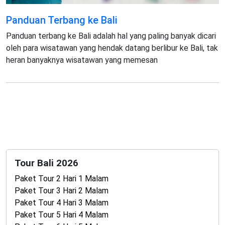
Panduan Terbang ke Bali
Panduan terbang ke Bali adalah hal yang paling banyak dicari
oleh para wisatawan yang hendak datang berlibur ke Bali, tak
heran banyaknya wisatawan yang memesan
Tour Bali 2026
Paket Tour 2 Hari 1 Malam
Paket Tour 3 Hari 2 Malam
Paket Tour 4 Hari 3 Malam
Paket Tour 5 Hari 4 Malam