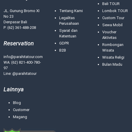
Bali TOUR
JL. Gunung Bromo XI
Tentang Kami
Lombok TOUR
No 23
Legalitas
Custom Tour
Denpasar Bali
Perusahaan
Sewa Mobil
P: (62) 361-488-208
Syarat dan
Voucher
Ketentuan
Aktivitas
Reservation
GDPR
Rombongan
B2B
Wisata
info@parahitatour.com
Wisata Religi
WA:
(62) 821-400-780-
Bulan Madu
97
Line: @parahitatour
Lainnya
Blog
Customer
Magang