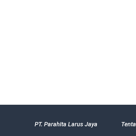
PT. Parahita Larus Jaya
Tenta