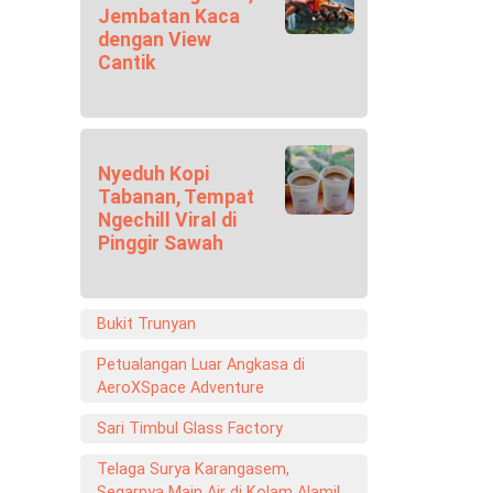
Jembatan Kaca
dengan View
Cantik
Nyeduh Kopi
Tabanan, Tempat
Ngechill Viral di
Pinggir Sawah
Bukit Trunyan
Petualangan Luar Angkasa di
AeroXSpace Adventure
Sari Timbul Glass Factory
Telaga Surya Karangasem,
Segarnya Main Air di Kolam Alami!