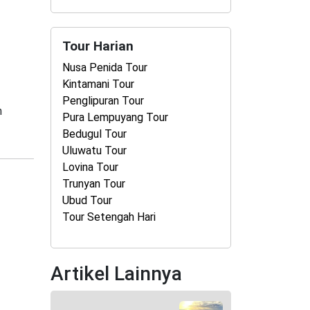
Tour Harian
Nusa Penida Tour
Kintamani Tour
Penglipuran Tour
n
Pura Lempuyang Tour
Bedugul Tour
Uluwatu Tour
Lovina Tour
Trunyan Tour
Ubud Tour
Tour Setengah Hari
Artikel Lainnya