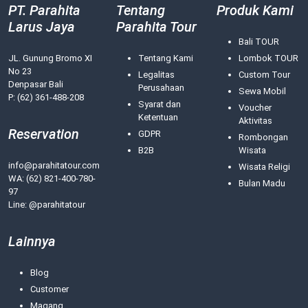
PT. Parahita
Tentang
Produk Kami
Larus Jaya
Parahita Tour
Bali TOUR
JL. Gunung Bromo XI
Tentang Kami
Lombok TOUR
No 23
Legalitas
Custom Tour
Denpasar Bali
Perusahaan
Sewa Mobil
P: (62) 361-488-208
Syarat dan
Voucher
Ketentuan
Aktivitas
Reservation
GDPR
Rombongan
B2B
Wisata
info@parahitatour.com
Wisata Religi
WA:
(62) 821-400-780-
Bulan Madu
97
Line: @parahitatour
Lainnya
Blog
Customer
Magang