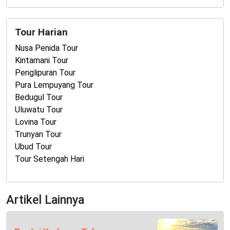
Tour Harian
Nusa Penida Tour
Kintamani Tour
Penglipuran Tour
Pura Lempuyang Tour
Bedugul Tour
Uluwatu Tour
Lovina Tour
Trunyan Tour
Ubud Tour
Tour Setengah Hari
Artikel Lainnya