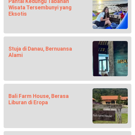
Pantai Kedungu Tabanan
Wisata Tersembunyi yang
Eksotis
Stuja di Danau, Bernuansa
Alami
Bali Farm House, Berasa
Liburan di Eropa