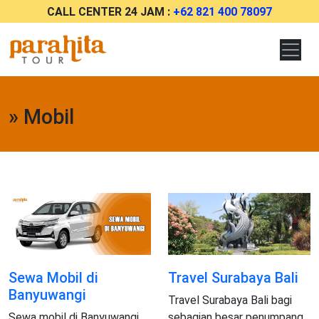
CALL CENTER 24 JAM :
+62 821 400 78097
» Mobil
Sewa Mobil di
Travel Surabaya Bali
Banyuwangi
Travel Surabaya Bali bagi
Sewa mobil di Banyuwangi,
sebagian besar penumpang