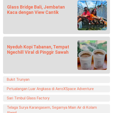
Glass Bridge Bali, Jembatan
Kaca dengan View Cantik
Nyeduh Kopi Tabanan, Tempat
Ngechill Viral di Pinggir Sawah
Bukit Trunyan
Petualangan Luar Angkasa di AeroXSpace Adventure
Sari Timbul Glass Factory
Telaga Surya Karangasem, Segarnya Main Air di Kolam
Alami!