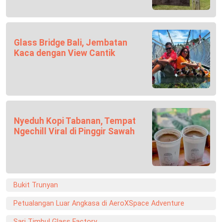
Glass Bridge Bali, Jembatan
Kaca dengan View Cantik
Nyeduh Kopi Tabanan, Tempat
Ngechill Viral di Pinggir Sawah
Bukit Trunyan
Petualangan Luar Angkasa di AeroXSpace Adventure
Sari Timbul Glass Factory