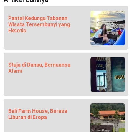
Pantai Kedungu Tabanan
Wisata Tersembunyi yang
Eksotis
Stuja di Danau, Bernuansa
Alami
Bali Farm House, Berasa
Liburan di Eropa