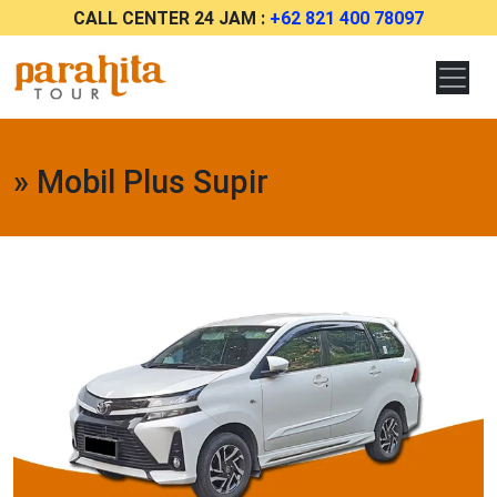
CALL CENTER 24 JAM :
+62 821 400 78097
» Mobil Plus Supir