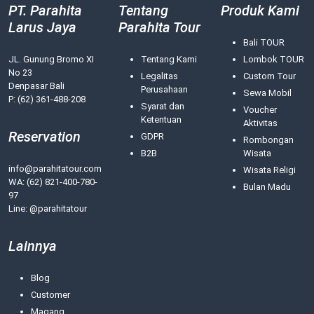
PT. Parahita
Tentang
Produk Kami
Larus Jaya
Parahita Tour
Bali TOUR
JL. Gunung Bromo XI
Tentang Kami
Lombok TOUR
No 23
Legalitas
Custom Tour
Denpasar Bali
Perusahaan
Sewa Mobil
P: (62) 361-488-208
Syarat dan
Voucher
Ketentuan
Aktivitas
Reservation
GDPR
Rombongan
B2B
Wisata
info@parahitatour.com
Wisata Religi
WA:
(62) 821-400-780-
Bulan Madu
97
Line: @parahitatour
Lainnya
Blog
Customer
Magang