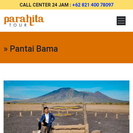
CALL CENTER 24 JAM :
+62 821 400 78097
» Pantai Bama