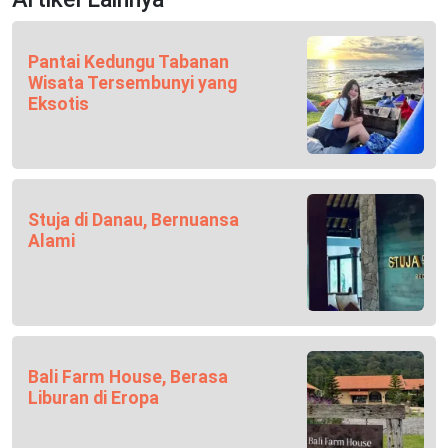
Pantai Kedungu Tabanan
Wisata Tersembunyi yang
Eksotis
Stuja di Danau, Bernuansa
Alami
Bali Farm House, Berasa
Liburan di Eropa