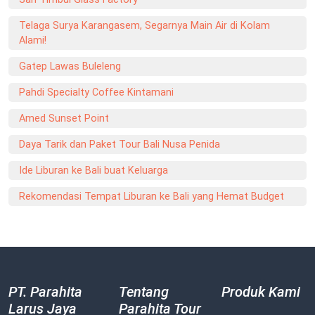
Telaga Surya Karangasem, Segarnya Main Air di Kolam
Alami!
Gatep Lawas Buleleng
Pahdi Specialty Coffee Kintamani
Amed Sunset Point
Daya Tarik dan Paket Tour Bali Nusa Penida
Ide Liburan ke Bali buat Keluarga
Rekomendasi Tempat Liburan ke Bali yang Hemat Budget
PT. Parahita
Tentang
Produk Kami
Larus Jaya
Parahita Tour