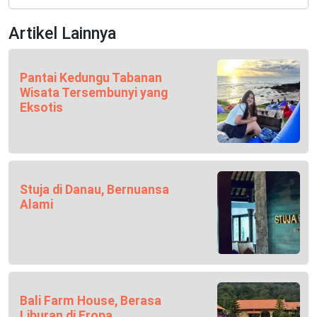
Artikel Lainnya
Pantai Kedungu Tabanan
Wisata Tersembunyi yang
Eksotis
Stuja di Danau, Bernuansa
Alami
Bali Farm House, Berasa
Liburan di Eropa