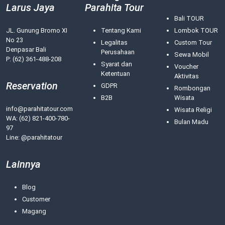
Larus Jaya
Parahita Tour
Bali TOUR
JL. Gunung Bromo XI
Tentang Kami
Lombok TOUR
No 23
Legalitas
Custom Tour
Denpasar Bali
Perusahaan
Sewa Mobil
P: (62) 361-488-208
Syarat dan
Voucher
Ketentuan
Aktivitas
Reservation
GDPR
Rombongan
B2B
Wisata
info@parahitatour.com
Wisata Religi
WA:
(62) 821-400-780-
Bulan Madu
97
Line: @parahitatour
Lainnya
Blog
Customer
Magang