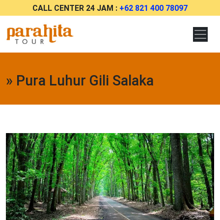
CALL CENTER 24 JAM :
+62 821 400 78097
» Pura Luhur Gili Salaka