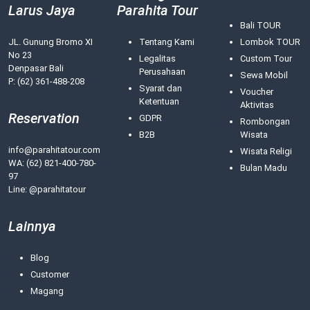
Larus Jaya
Parahita Tour
Bali TOUR
JL. Gunung Bromo XI
Tentang Kami
Lombok TOUR
No 23
Legalitas
Custom Tour
Denpasar Bali
Perusahaan
Sewa Mobil
P: (62) 361-488-208
Syarat dan
Voucher
Ketentuan
Aktivitas
Reservation
GDPR
Rombongan
B2B
Wisata
info@parahitatour.com
Wisata Religi
WA:
(62) 821-400-780-
Bulan Madu
97
Line: @parahitatour
Lainnya
Blog
Customer
Magang