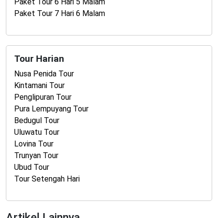
Paket Tour 6 Hari 5 Malam
Paket Tour 7 Hari 6 Malam
Tour Harian
Nusa Penida Tour
Kintamani Tour
Penglipuran Tour
Pura Lempuyang Tour
Bedugul Tour
Uluwatu Tour
Lovina Tour
Trunyan Tour
Ubud Tour
Tour Setengah Hari
Artikel Lainnya