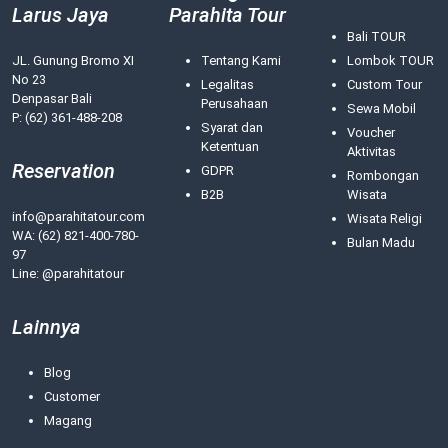
Larus Jaya
Parahita Tour
Bali TOUR
JL. Gunung Bromo XI
Tentang Kami
Lombok TOUR
No 23
Legalitas
Custom Tour
Denpasar Bali
Perusahaan
Sewa Mobil
P: (62) 361-488-208
Syarat dan
Voucher
Ketentuan
Aktivitas
Reservation
GDPR
Rombongan
B2B
Wisata
info@parahitatour.com
Wisata Religi
WA:
(62) 821-400-780-
Bulan Madu
97
Line: @parahitatour
Lainnya
Blog
Customer
Magang