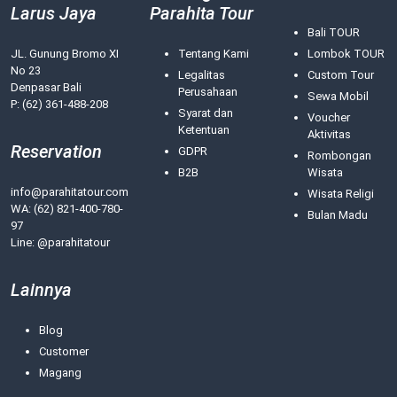
Larus Jaya
Parahita Tour
Bali TOUR
JL. Gunung Bromo XI
Tentang Kami
Lombok TOUR
No 23
Legalitas
Custom Tour
Denpasar Bali
Perusahaan
Sewa Mobil
P: (62) 361-488-208
Syarat dan
Voucher
Ketentuan
Aktivitas
Reservation
GDPR
Rombongan
B2B
Wisata
info@parahitatour.com
Wisata Religi
WA:
(62) 821-400-780-
Bulan Madu
97
Line: @parahitatour
Lainnya
Blog
Customer
Magang