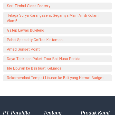
Sari Timbul Glass Factory
Telaga Surya Karangasem, Segarnya Main Air di Kolam
Alami!
Gatep Lawas Buleleng
Pahdi Specialty Coffee Kintamani
Amed Sunset Point
Daya Tarik dan Paket Tour Bali Nusa Penida
Ide Liburan ke Bali buat Keluarga
Rekomendasi Tempat Liburan ke Bali yang Hemat Budget
PT. Parahita
Tentang
Produk Kami