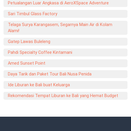
Petualangan Luar Angkasa di AeroXSpace Adventure
Sari Timbul Glass Factory
Telaga Surya Karangasem, Segarnya Main Air di Kolam
Alami!
Gatep Lawas Buleleng
Pahdi Specialty Coffee Kintamani
Amed Sunset Point
Daya Tarik dan Paket Tour Bali Nusa Penida
Ide Liburan ke Bali buat Keluarga
Rekomendasi Tempat Liburan ke Bali yang Hemat Budget