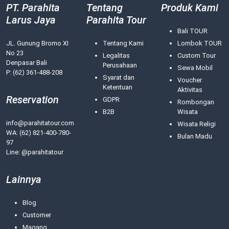
PT. Parahita
Tentang
Produk Kami
Larus Jaya
Parahita Tour
Bali TOUR
JL. Gunung Bromo XI
Tentang Kami
Lombok TOUR
No 23
Legalitas
Custom Tour
Denpasar Bali
Perusahaan
Sewa Mobil
P: (62) 361-488-208
Syarat dan
Voucher
Ketentuan
Aktivitas
Reservation
GDPR
Rombongan
B2B
Wisata
info@parahitatour.com
Wisata Religi
WA:
(62) 821-400-780-
Bulan Madu
97
Line: @parahitatour
Lainnya
Blog
Customer
Magang