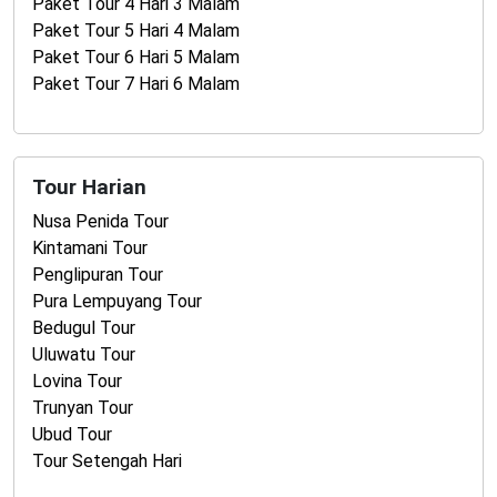
Paket Tour 4 Hari 3 Malam
Paket Tour 5 Hari 4 Malam
Paket Tour 6 Hari 5 Malam
Paket Tour 7 Hari 6 Malam
Tour Harian
Nusa Penida Tour
Kintamani Tour
Penglipuran Tour
Pura Lempuyang Tour
Bedugul Tour
Uluwatu Tour
Lovina Tour
Trunyan Tour
Ubud Tour
Tour Setengah Hari