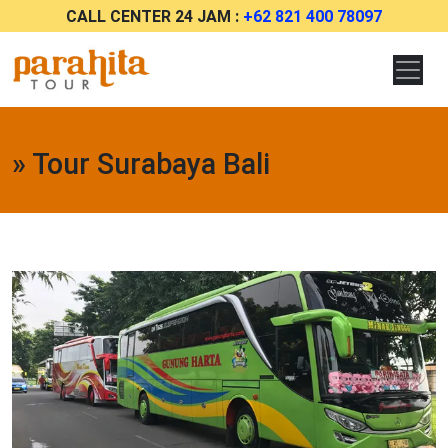
CALL CENTER 24 JAM :
+62 821 400 78097
» Tour Surabaya Bali