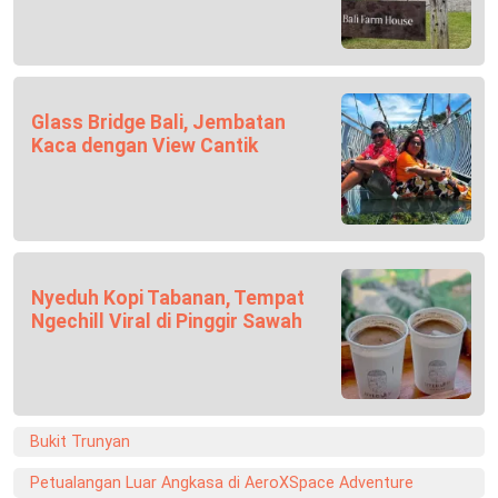
Glass Bridge Bali, Jembatan
Kaca dengan View Cantik
Nyeduh Kopi Tabanan, Tempat
Ngechill Viral di Pinggir Sawah
Bukit Trunyan
Petualangan Luar Angkasa di AeroXSpace Adventure