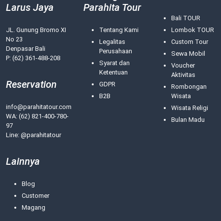
Larus Jaya
Parahita Tour
Bali TOUR
JL. Gunung Bromo XI
Tentang Kami
Lombok TOUR
No 23
Legalitas
Custom Tour
Denpasar Bali
Perusahaan
Sewa Mobil
P: (62) 361-488-208
Syarat dan
Voucher
Ketentuan
Aktivitas
Reservation
GDPR
Rombongan
B2B
Wisata
info@parahitatour.com
Wisata Religi
WA:
(62) 821-400-780-
Bulan Madu
97
Line: @parahitatour
Lainnya
Blog
Customer
Magang