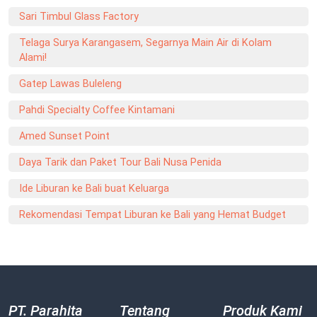
Sari Timbul Glass Factory
Telaga Surya Karangasem, Segarnya Main Air di Kolam
Alami!
Gatep Lawas Buleleng
Pahdi Specialty Coffee Kintamani
Amed Sunset Point
Daya Tarik dan Paket Tour Bali Nusa Penida
Ide Liburan ke Bali buat Keluarga
Rekomendasi Tempat Liburan ke Bali yang Hemat Budget
PT. Parahita
Tentang
Produk Kami