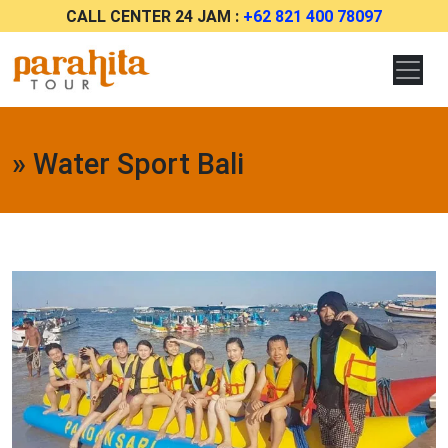
CALL CENTER 24 JAM :
+62 821 400 78097
» Water Sport Bali