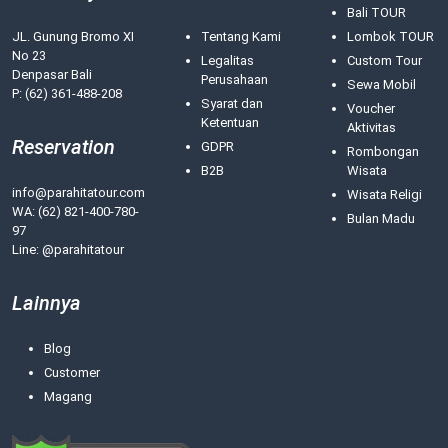
Bali TOUR
JL. Gunung Bromo XI
Tentang Kami
Lombok TOUR
No 23
Legalitas
Custom Tour
Denpasar Bali
Perusahaan
Sewa Mobil
P: (62) 361-488-208
Syarat dan
Voucher
Ketentuan
Aktivitas
Reservation
GDPR
Rombongan
B2B
Wisata
info@parahitatour.com
Wisata Religi
WA:
(62) 821-400-780-
Bulan Madu
97
Line: @parahitatour
Lainnya
Blog
Customer
Magang