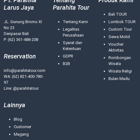
PT. Parahita
Tentang
Produk Kami
Larus Jaya
Parahita Tour
Bali TOUR
JL. Gunung Bromo XI
Tentang Kami
Lombok TOUR
No 23
Legalitas
Custom Tour
Denpasar Bali
Perusahaan
Sewa Mobil
P: (62) 361-488-208
Syarat dan
Voucher
Ketentuan
Aktivitas
Reservation
GDPR
Rombongan
B2B
Wisata
info@parahitatour.com
Wisata Religi
WA:
(62) 821-400-780-
Bulan Madu
97
Line: @parahitatour
Lainnya
Blog
Customer
Magang