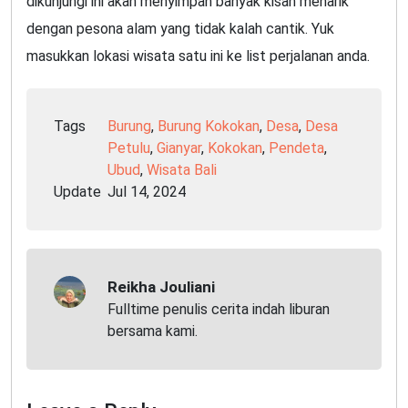
dikunjungi ini akan menyimpan banyak kisah menarik
dengan pesona alam yang tidak kalah cantik. Yuk
masukkan lokasi wisata satu ini ke list perjalanan anda.
Tags
Burung
,
Burung Kokokan
,
Desa
,
Desa
Petulu
,
Gianyar
,
Kokokan
,
Pendeta
,
Ubud
,
Wisata Bali
Update
Jul 14, 2024
Reikha Jouliani
Fulltime penulis cerita indah liburan
bersama kami.