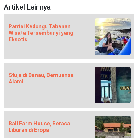
Artikel Lainnya
Pantai Kedungu Tabanan
Wisata Tersembunyi yang
Eksotis
Stuja di Danau, Bernuansa
Alami
Bali Farm House, Berasa
Liburan di Eropa