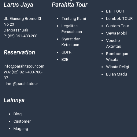
Larus Jaya
Parahita Tour
Bali TOUR
JL. Gunung Bromo XI
Tentang Kami
Lombok TOUR
No 23
Legalitas
Custom Tour
Denpasar Bali
Perusahaan
Sewa Mobil
P: (62) 361-488-208
Syarat dan
Voucher
Ketentuan
Aktivitas
Reservation
GDPR
Rombongan
B2B
Wisata
info@parahitatour.com
Wisata Religi
WA:
(62) 821-400-780-
Bulan Madu
97
Line: @parahitatour
Lainnya
Blog
Customer
Magang