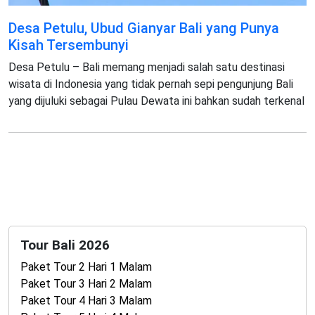
Desa Petulu, Ubud Gianyar Bali yang Punya
Kisah Tersembunyi
Desa Petulu – Bali memang menjadi salah satu destinasi
wisata di Indonesia yang tidak pernah sepi pengunjung Bali
yang dijuluki sebagai Pulau Dewata ini bahkan sudah terkenal
Tour Bali 2026
Paket Tour 2 Hari 1 Malam
Paket Tour 3 Hari 2 Malam
Paket Tour 4 Hari 3 Malam