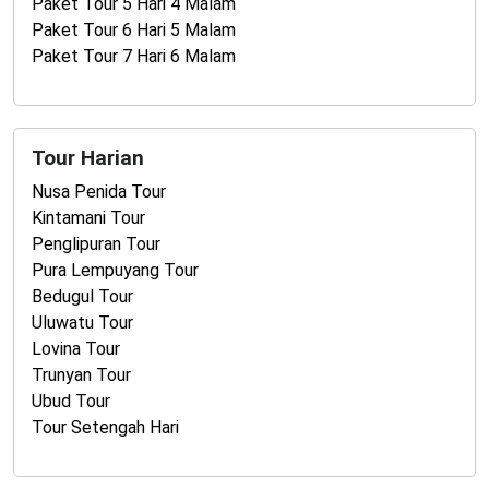
Paket Tour 5 Hari 4 Malam
Paket Tour 6 Hari 5 Malam
Paket Tour 7 Hari 6 Malam
Tour Harian
Nusa Penida Tour
Kintamani Tour
Penglipuran Tour
Pura Lempuyang Tour
Bedugul Tour
Uluwatu Tour
Lovina Tour
Trunyan Tour
Ubud Tour
Tour Setengah Hari