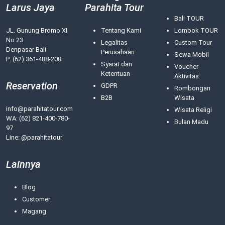
Larus Jaya
Parahita Tour
Bali TOUR
JL. Gunung Bromo XI
Tentang Kami
Lombok TOUR
No 23
Legalitas
Custom Tour
Denpasar Bali
Perusahaan
Sewa Mobil
P: (62) 361-488-208
Syarat dan
Voucher
Ketentuan
Aktivitas
Reservation
GDPR
Rombongan
B2B
Wisata
info@parahitatour.com
Wisata Religi
WA:
(62) 821-400-780-
Bulan Madu
97
Line: @parahitatour
Lainnya
Blog
Customer
Magang