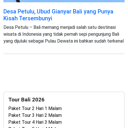
Desa Petulu, Ubud Gianyar Bali yang Punya
Kisah Tersembunyi
Desa Petulu – Bali memang menjadi salah satu destinasi
wisata di Indonesia yang tidak pernah sepi pengunjung Bali
yang dijuluki sebagai Pulau Dewata ini bahkan sudah terkenal
Tour Bali 2026
Paket Tour 2 Hari 1 Malam
Paket Tour 3 Hari 2 Malam
Paket Tour 4 Hari 3 Malam