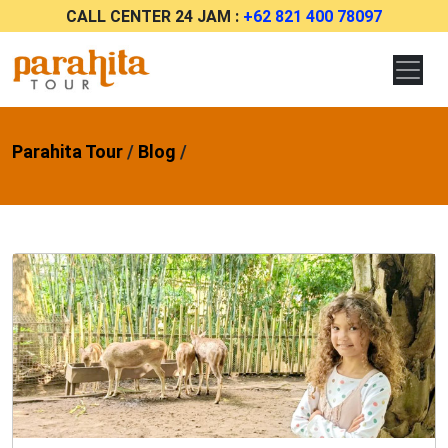
CALL CENTER 24 JAM :
+62 821 400 78097
Parahita Tour
/
Blog
/