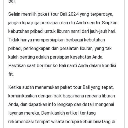
Bali.
Selain memilih paket tour Bali 2024 yang terpercaya,
jangan lupa juga persiapan dari diri Anda sendiri. Siapkan
kebutuhan pribadi untuk liburan nanti dari jauh-jauh hari.
Tidak hanya mempersiapkan berbagai kebutuhan
pribadi, perlengkapan dan peralatan liburan, yang tak
kalah penting adalah persiapan kesehatan Anda.
Pastikan saat berlibur ke Bali nanti Anda dalam kondisi
fit.
Ketika sudah menemukan paket tour Bali yang tepat,
komunikasikan dengan baik bagaimana rencana liburan
Anda, dan dapatkan info lengkap dan detail mengenai
layanan mereka. Demikianlah artikel tentang
rekomendasi tempat wisata berupa kebun binatang di