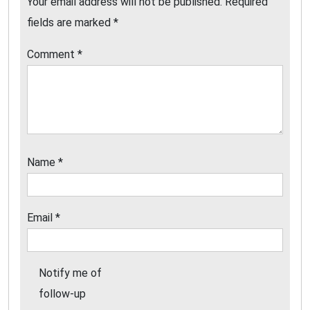
Your email address will not be published.
Required
fields are marked
*
Comment
*
Name
*
Email
*
Notify me of
follow-up