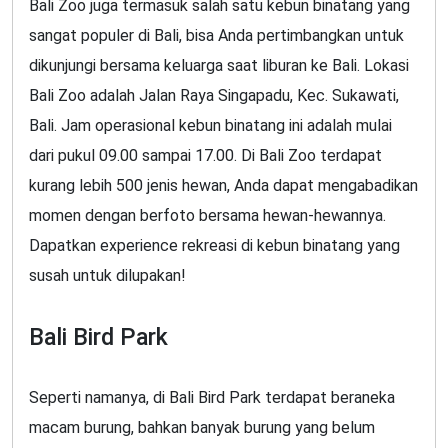
Bali Zoo juga termasuk salah satu kebun binatang yang
sangat populer di Bali, bisa Anda pertimbangkan untuk
dikunjungi bersama keluarga saat liburan ke Bali. Lokasi
Bali Zoo adalah Jalan Raya Singapadu, Kec. Sukawati,
Bali. Jam operasional kebun binatang ini adalah mulai
dari pukul 09.00 sampai 17.00. Di Bali Zoo terdapat
kurang lebih 500 jenis hewan, Anda dapat mengabadikan
momen dengan berfoto bersama hewan-hewannya.
Dapatkan experience rekreasi di kebun binatang yang
susah untuk dilupakan!
Bali Bird Park
Seperti namanya, di Bali Bird Park terdapat beraneka
macam burung, bahkan banyak burung yang belum