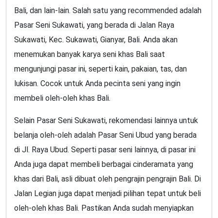
Bali, dan lain-lain. Salah satu yang recommended adalah
Pasar Seni Sukawati, yang berada di Jalan Raya
Sukawati, Kec. Sukawati, Gianyar, Bali. Anda akan
menemukan banyak karya seni khas Bali saat
mengunjungi pasar ini, seperti kain, pakaian, tas, dan
lukisan. Cocok untuk Anda pecinta seni yang ingin
membeli oleh-oleh khas Bali.
Selain Pasar Seni Sukawati, rekomendasi lainnya untuk
belanja oleh-oleh adalah Pasar Seni Ubud yang berada
di Jl. Raya Ubud. Seperti pasar seni lainnya, di pasar ini
Anda juga dapat membeli berbagai cinderamata yang
khas dari Bali, asli dibuat oleh pengrajin pengrajin Bali. Di
Jalan Legian juga dapat menjadi pilihan tepat untuk beli
oleh-oleh khas Bali. Pastikan Anda sudah menyiapkan