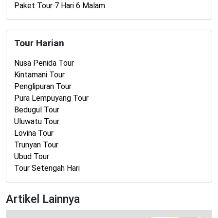
Paket Tour 7 Hari 6 Malam
Tour Harian
Nusa Penida Tour
Kintamani Tour
Penglipuran Tour
Pura Lempuyang Tour
Bedugul Tour
Uluwatu Tour
Lovina Tour
Trunyan Tour
Ubud Tour
Tour Setengah Hari
Artikel Lainnya