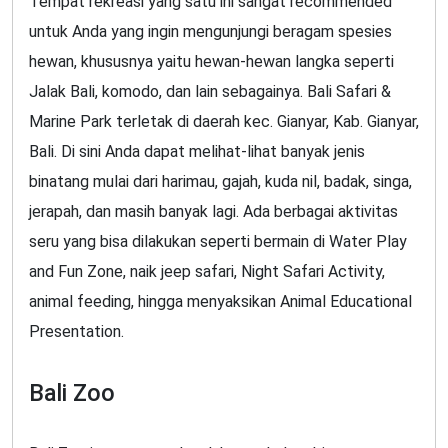
Tempat rekreasi yang satu ini sangat recommended
untuk Anda yang ingin mengunjungi beragam spesies
hewan, khususnya yaitu hewan-hewan langka seperti
Jalak Bali, komodo, dan lain sebagainya. Bali Safari &
Marine Park terletak di daerah kec. Gianyar, Kab. Gianyar,
Bali. Di sini Anda dapat melihat-lihat banyak jenis
binatang mulai dari harimau, gajah, kuda nil, badak, singa,
jerapah, dan masih banyak lagi. Ada berbagai aktivitas
seru yang bisa dilakukan seperti bermain di Water Play
and Fun Zone, naik jeep safari, Night Safari Activity,
animal feeding, hingga menyaksikan Animal Educational
Presentation.
Bali Zoo