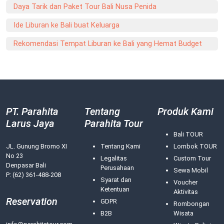
Daya Tarik dan Paket Tour Bali Nusa Penida
Ide Liburan ke Bali buat Keluarga
Rekomendasi Tempat Liburan ke Bali yang Hemat Budget
PT. Parahita
Tentang
Produk Kami
Larus Jaya
Parahita Tour
Bali TOUR
JL. Gunung Bromo XI
Tentang Kami
Lombok TOUR
No 23
Legalitas
Custom Tour
Denpasar Bali
Perusahaan
Sewa Mobil
P: (62) 361-488-208
Syarat dan
Voucher
Ketentuan
Aktivitas
Reservation
GDPR
Rombongan
B2B
Wisata