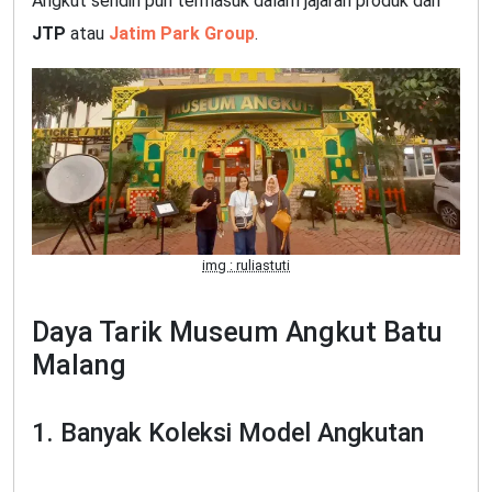
Angkut sendiri pun termasuk dalam jajaran produk dari
JTP
atau
Jatim Park Group
.
img : ruliastuti
Daya Tarik Museum Angkut Batu
Malang
1. Banyak Koleksi Model Angkutan