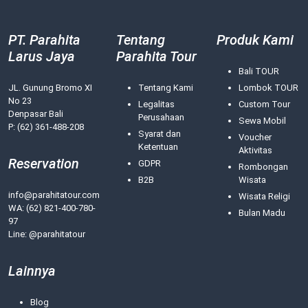
PT. Parahita
Tentang
Produk Kami
Larus Jaya
Parahita Tour
Bali TOUR
JL. Gunung Bromo XI
Tentang Kami
Lombok TOUR
No 23
Legalitas
Custom Tour
Denpasar Bali
Perusahaan
Sewa Mobil
P: (62) 361-488-208
Syarat dan
Voucher
Ketentuan
Aktivitas
Reservation
GDPR
Rombongan
B2B
Wisata
info@parahitatour.com
Wisata Religi
WA:
(62) 821-400-780-
Bulan Madu
97
Line: @parahitatour
Lainnya
Blog