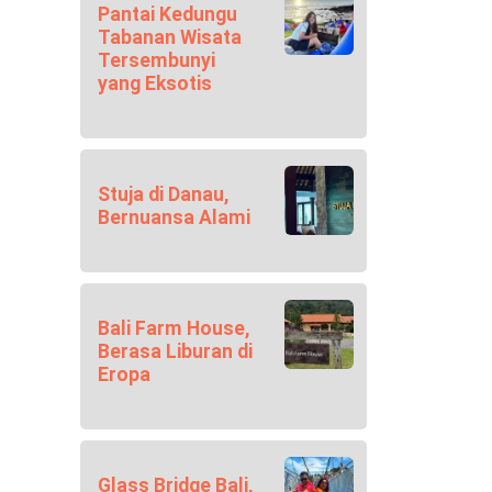
Pantai Kedungu
Tabanan Wisata
Tersembunyi
yang Eksotis
Stuja di Danau,
Bernuansa Alami
Bali Farm House,
Berasa Liburan di
Eropa
Glass Bridge Bali,