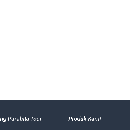
ng Parahita Tour
Produk Kami