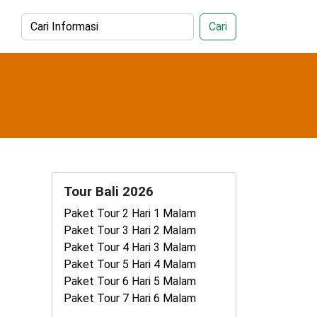
Cari
Tour Bali 2026
Paket Tour 2 Hari 1 Malam
Paket Tour 3 Hari 2 Malam
Paket Tour 4 Hari 3 Malam
Paket Tour 5 Hari 4 Malam
Paket Tour 6 Hari 5 Malam
Paket Tour 7 Hari 6 Malam