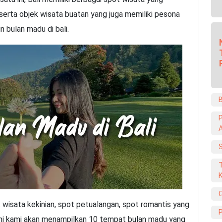
, serta objek wisata buatan yang juga memiliki pesona
n bulan madu di bali.
B
S
T
 wisata kekinian, spot petualangan, spot romantis yang
P
li ini kami akan menampilkan 10 tempat bulan madu yang