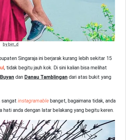
by birr_d
upaten Singaraja ini berjarak kurang lebih sekitar 15
ul
, tidak begitu jauh kok. Di sini kalian bisa melihat
 Buyan
dan
Danau Tamblingan
dari atas bukit yang
an sangat
instagramable
banget, bagaimana tidak, anda
 hati anda dengan latar belakang yang begitu keren.