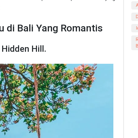
:
D
 di Bali Yang Romantis
I
Hidden Hill.