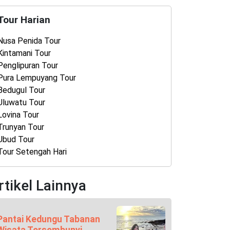
Tour Harian
Nusa Penida Tour
Kintamani Tour
Penglipuran Tour
Pura Lempuyang Tour
Bedugul Tour
Uluwatu Tour
Lovina Tour
Trunyan Tour
Ubud Tour
Tour Setengah Hari
rtikel Lainnya
Pantai Kedungu Tabanan