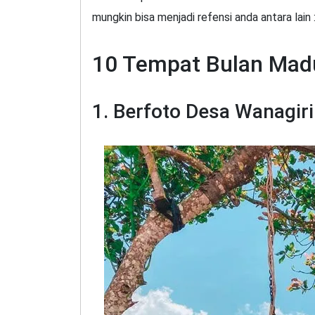
mungkin bisa menjadi refensi anda antara lain 
10 Tempat Bulan Madu
1. Berfoto Desa Wanagiri 