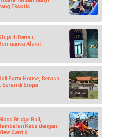
Wisata Tersembunyi
yang Eksotis
Stuja di Danau,
Bernuansa Alami
Bali Farm House, Berasa
Liburan di Eropa
Glass Bridge Bali,
Jembatan Kaca dengan
View Cantik