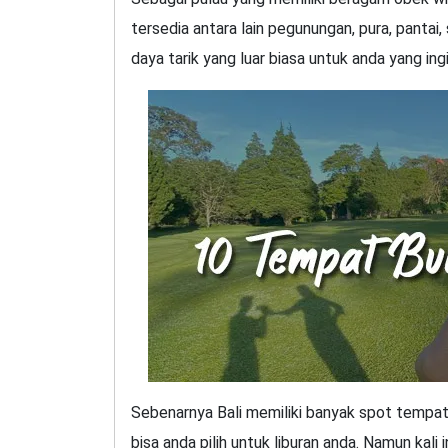
tersedia antara lain pegunungan, pura, pantai
daya tarik yang luar biasa untuk anda yang ingi
Sebenarnya Bali memiliki banyak spot tempat
bisa anda pilih untuk liburan anda. Namun ka