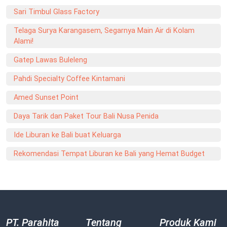
Sari Timbul Glass Factory
Telaga Surya Karangasem, Segarnya Main Air di Kolam
Alami!
Gatep Lawas Buleleng
Pahdi Specialty Coffee Kintamani
Amed Sunset Point
Daya Tarik dan Paket Tour Bali Nusa Penida
Ide Liburan ke Bali buat Keluarga
Rekomendasi Tempat Liburan ke Bali yang Hemat Budget
PT. Parahita
Tentang
Produk Kami