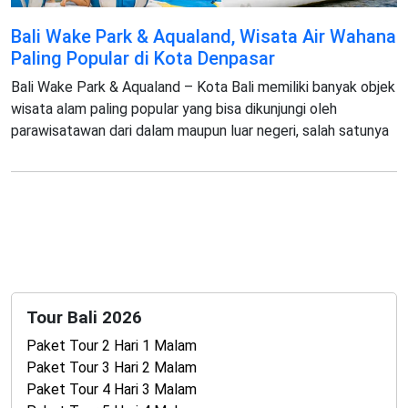
Bali Wake Park & Aqualand, Wisata Air Wahana
Paling Popular di Kota Denpasar
Bali Wake Park & Aqualand – Kota Bali memiliki banyak objek
wisata alam paling popular yang bisa dikunjungi oleh
parawisatawan dari dalam maupun luar negeri, salah satunya
Tour Bali 2026
Paket Tour 2 Hari 1 Malam
Paket Tour 3 Hari 2 Malam
Paket Tour 4 Hari 3 Malam