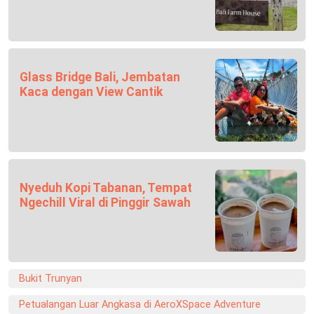
Glass Bridge Bali, Jembatan
Kaca dengan View Cantik
Nyeduh Kopi Tabanan, Tempat
Ngechill Viral di Pinggir Sawah
Bukit Trunyan
Petualangan Luar Angkasa di AeroXSpace Adventure