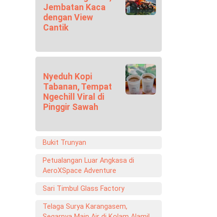
Jembatan Kaca
dengan View
Cantik
Nyeduh Kopi
Tabanan, Tempat
Ngechill Viral di
Pinggir Sawah
Bukit Trunyan
Petualangan Luar Angkasa di
AeroXSpace Adventure
Sari Timbul Glass Factory
Telaga Surya Karangasem,
Segarnya Main Air di Kolam Alami!