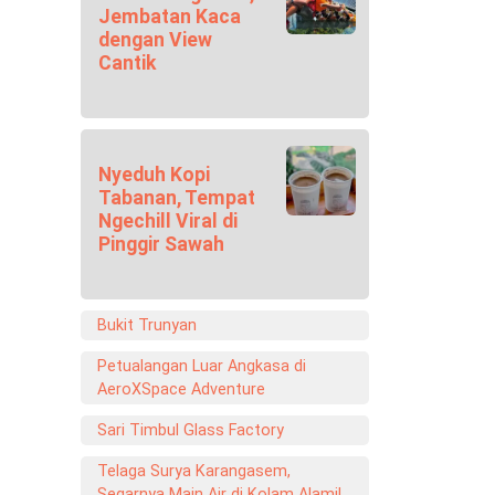
Jembatan Kaca
dengan View
Cantik
Nyeduh Kopi
Tabanan, Tempat
Ngechill Viral di
Pinggir Sawah
Bukit Trunyan
Petualangan Luar Angkasa di
AeroXSpace Adventure
Sari Timbul Glass Factory
Telaga Surya Karangasem,
Segarnya Main Air di Kolam Alami!