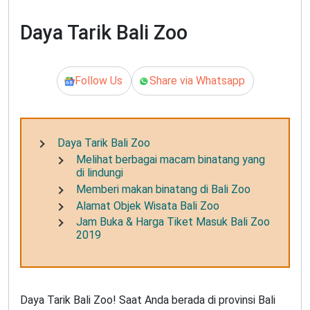
Daya Tarik Bali Zoo
Follow Us
Share via Whatsapp
Daya Tarik Bali Zoo
Melihat berbagai macam binatang yang
di lindungi
Memberi makan binatang di Bali Zoo
Alamat Objek Wisata Bali Zoo
Jam Buka & Harga Tiket Masuk Bali Zoo
2019
Daya Tarik Bali Zoo! Saat Anda berada di provinsi Bali