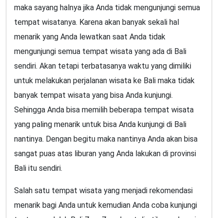
maka sayang halnya jika Anda tidak mengunjungi semua
tempat wisatanya. Karena akan banyak sekali hal
menarik yang Anda lewatkan saat Anda tidak
mengunjungi semua tempat wisata yang ada di Bali
sendiri. Akan tetapi terbatasanya waktu yang dimiliki
untuk melakukan perjalanan wisata ke Bali maka tidak
banyak tempat wisata yang bisa Anda kunjungi.
Sehingga Anda bisa memilih beberapa tempat wisata
yang paling menarik untuk bisa Anda kunjungi di Bali
nantinya. Dengan begitu maka nantinya Anda akan bisa
sangat puas atas liburan yang Anda lakukan di provinsi
Bali itu sendiri.
Salah satu tempat wisata yang menjadi rekomendasi
menarik bagi Anda untuk kemudian Anda coba kunjungi