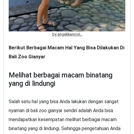
by angelikanicol_
Berikut Berbagai Macam Hal Yang Bisa Dilakukan Di
Bali Zoo Gianyar
Melihat berbagai macam binatang
yang di lindungi
Salah satu hal yang bisa Anda lakukan dengan sangat
nyaman di bali zoo gianyar sendiri adalah Anda bisa
mendapatkan kesempatan melihat berbagai macam
binatang yang di lindungi. Sehingga pengetahuan Anda