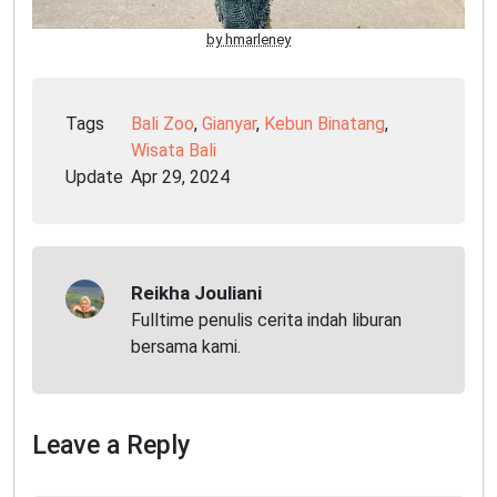
by hmarleney
Tags
Bali Zoo
,
Gianyar
,
Kebun Binatang
,
Wisata Bali
Update
Apr 29, 2024
Reikha Jouliani
Fulltime penulis cerita indah liburan
bersama kami.
Leave a Reply