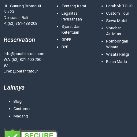
JL. Gunung Bromo XI
Tentang Kami
Lombok TOUR
No 23
Legalitas
Custom Tour
Denpasar Bali
Perusahaan
Sewa Mobil
P: (62) 361-488-208
Syarat dan
Voucher
Ketentuan
Aktivitas
Reservation
GDPR
Rombongan
B2B
Wisata
info@parahitatour.com
Wisata Religi
WA:
(62) 821-400-780-
Bulan Madu
97
Line: @parahitatour
Lainnya
Blog
Customer
Magang