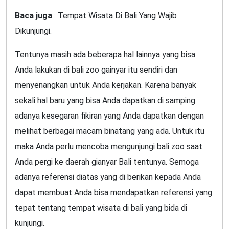
Baca juga
: Tempat Wisata Di Bali Yang Wajib
Dikunjungi.
Tentunya masih ada beberapa hal lainnya yang bisa
Anda lakukan di bali zoo gainyar itu sendiri dan
menyenangkan untuk Anda kerjakan. Karena banyak
sekali hal baru yang bisa Anda dapatkan di samping
adanya kesegaran fikiran yang Anda dapatkan dengan
melihat berbagai macam binatang yang ada. Untuk itu
maka Anda perlu mencoba mengunjungi bali zoo saat
Anda pergi ke daerah gianyar Bali tentunya. Semoga
adanya referensi diatas yang di berikan kepada Anda
dapat membuat Anda bisa mendapatkan referensi yang
tepat tentang tempat wisata di bali yang bida di
kunjungi.