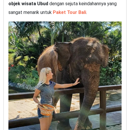
objek wisata Ubud
dengan sejuta keindahannya yang
sangat menarik untuk
Paket Tour Bali
.