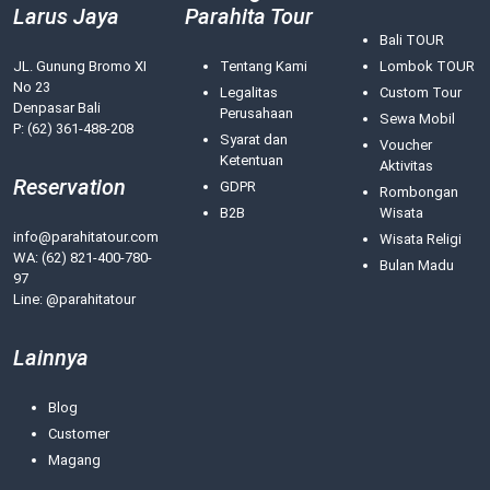
Larus Jaya
Parahita Tour
Bali TOUR
JL. Gunung Bromo XI
Tentang Kami
Lombok TOUR
No 23
Legalitas
Custom Tour
Denpasar Bali
Perusahaan
Sewa Mobil
P: (62) 361-488-208
Syarat dan
Voucher
Ketentuan
Aktivitas
Reservation
GDPR
Rombongan
B2B
Wisata
info@parahitatour.com
Wisata Religi
WA:
(62) 821-400-780-
Bulan Madu
97
Line: @parahitatour
Lainnya
Blog
Customer
Magang