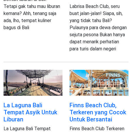
Tetapi gak tahu mau liburan
Labrisa Beach Club, seru
kemana? Ahh, tenang saja
buat jalan-jalan! Siapa, sih,
ada, lho, tempat kuliner
yang tidak tahu Bali?
bagus di Bali
Pulaunya para dewa dengan
sejuta pesona Bukan hanya
dapat menarik perhatian
para turis dalam negeri
La Laguna Bali
Finns Beach Club,
Tempat Asyik Untuk
Terkeren yang Cocok
Liburan
Untuk Bersantai
La Laguna Bali Tempat
Finns Beach Club Terkeren