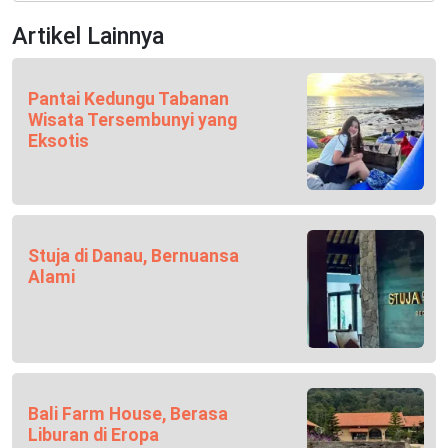
Artikel Lainnya
Pantai Kedungu Tabanan
Wisata Tersembunyi yang
Eksotis
Stuja di Danau, Bernuansa
Alami
Bali Farm House, Berasa
Liburan di Eropa