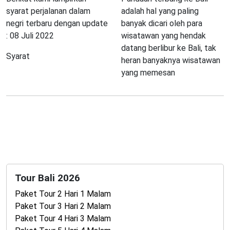
syarat perjalanan dalam
adalah hal yang paling
negri terbaru dengan update
banyak dicari oleh para
: 08 Juli 2022
wisatawan yang hendak
datang berlibur ke Bali, tak
Syarat
heran banyaknya wisatawan
yang memesan
Tour Bali 2026
Paket Tour 2 Hari 1 Malam
Paket Tour 3 Hari 2 Malam
Paket Tour 4 Hari 3 Malam