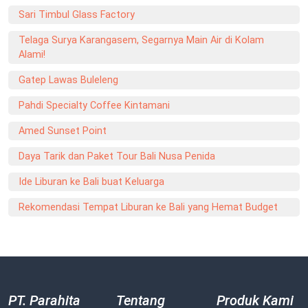
Sari Timbul Glass Factory
Telaga Surya Karangasem, Segarnya Main Air di Kolam
Alami!
Gatep Lawas Buleleng
Pahdi Specialty Coffee Kintamani
Amed Sunset Point
Daya Tarik dan Paket Tour Bali Nusa Penida
Ide Liburan ke Bali buat Keluarga
Rekomendasi Tempat Liburan ke Bali yang Hemat Budget
PT. Parahita
Tentang
Produk Kami