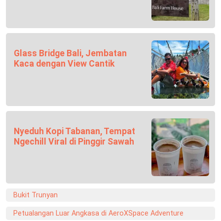
Glass Bridge Bali, Jembatan
Kaca dengan View Cantik
Nyeduh Kopi Tabanan, Tempat
Ngechill Viral di Pinggir Sawah
Bukit Trunyan
Petualangan Luar Angkasa di AeroXSpace Adventure