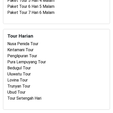
Paket Tour 5 Hari 4 Malam
Paket Tour 6 Hari 5 Malam
Paket Tour 7 Hari 6 Malam
Tour Harian
Nusa Penida Tour
Kintamani Tour
Penglipuran Tour
Pura Lempuyang Tour
Bedugul Tour
Uluwatu Tour
Lovina Tour
Trunyan Tour
Ubud Tour
Tour Setengah Hari