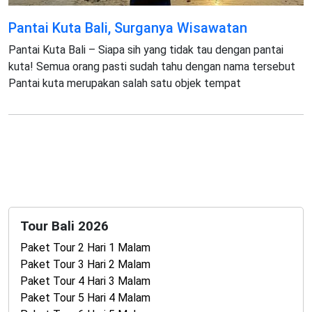
Pantai Kuta Bali, Surganya Wisawatan
Pantai Kuta Bali – Siapa sih yang tidak tau dengan pantai
kuta! Semua orang pasti sudah tahu dengan nama tersebut
Pantai kuta merupakan salah satu objek tempat
Tour Bali 2026
Paket Tour 2 Hari 1 Malam
Paket Tour 3 Hari 2 Malam
Paket Tour 4 Hari 3 Malam
Paket Tour 5 Hari 4 Malam