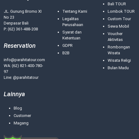
Bali TOUR
JL. Gunung Bromo XI
Tentang Kami
Lombok TOUR
No 23
Legalitas
Custom Tour
Denpasar Bali
Perusahaan
Sewa Mobil
P: (62) 361-488-208
Syarat dan
Voucher
Ketentuan
Aktivitas
Reservation
GDPR
Rombongan
B2B
Wisata
info@parahitatour.com
Wisata Religi
WA:
(62) 821-400-780-
Bulan Madu
97
Line: @parahitatour
Lainnya
Blog
Customer
Magang