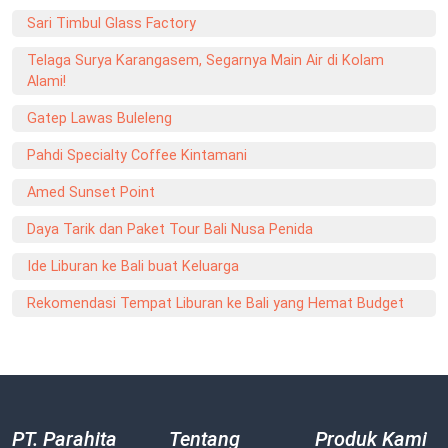
Sari Timbul Glass Factory
Telaga Surya Karangasem, Segarnya Main Air di Kolam
Alami!
Gatep Lawas Buleleng
Pahdi Specialty Coffee Kintamani
Amed Sunset Point
Daya Tarik dan Paket Tour Bali Nusa Penida
Ide Liburan ke Bali buat Keluarga
Rekomendasi Tempat Liburan ke Bali yang Hemat Budget
PT. Parahita
Tentang
Produk Kami