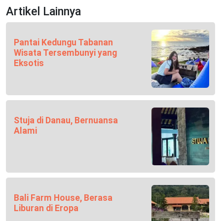
Artikel Lainnya
Pantai Kedungu Tabanan
Wisata Tersembunyi yang
Eksotis
Stuja di Danau, Bernuansa
Alami
Bali Farm House, Berasa
Liburan di Eropa