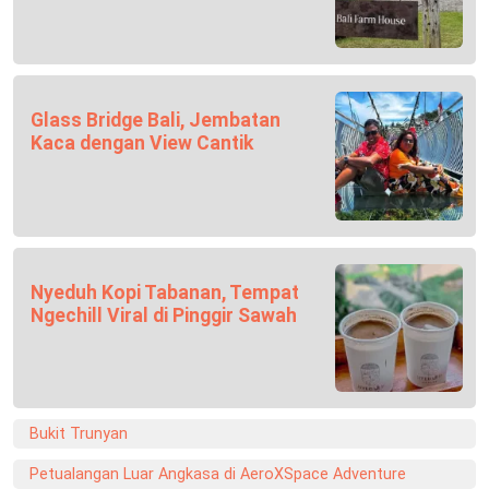
Glass Bridge Bali, Jembatan
Kaca dengan View Cantik
Nyeduh Kopi Tabanan, Tempat
Ngechill Viral di Pinggir Sawah
Bukit Trunyan
Petualangan Luar Angkasa di AeroXSpace Adventure