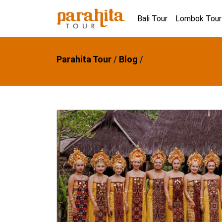
Bali Tour
Lombok Tour
Parahita Tour
/
Blog
/