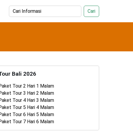
Cari
Tour Bali 2026
Paket Tour 2 Hari 1 Malam
Paket Tour 3 Hari 2 Malam
Paket Tour 4 Hari 3 Malam
Paket Tour 5 Hari 4 Malam
Paket Tour 6 Hari 5 Malam
Paket Tour 7 Hari 6 Malam