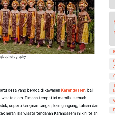
B
ybqphotography
S
T
satu desa yang berada di kawasan
Karangasem
, bali
k wisata alam. Dimana tempat ini memiliki sebuah
uk, seperti kerajinan tangan, kain gringsing, tulisan dan
P
k heran jika wisata tenganan Karangasem ini kini telah