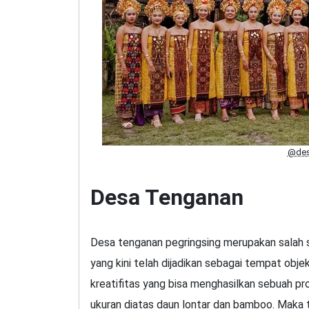
@des
Desa Tenganan
Desa tenganan pegringsing merupakan salah 
yang kini telah dijadikan sebagai tempat obje
kreatifitas yang bisa menghasilkan sebuah prod
ukuran diatas daun lontar dan bamboo. Maka ta