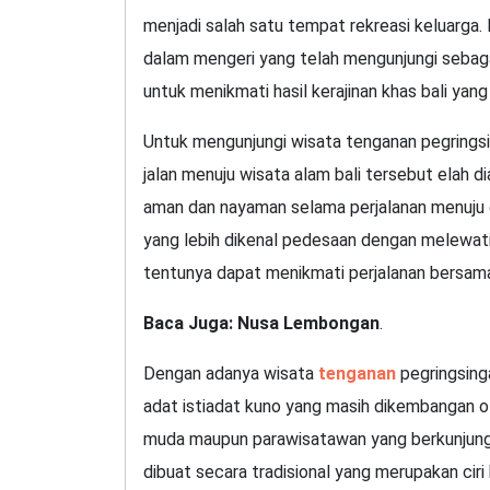
menjadi salah satu tempat rekreasi keluarga. 
dalam mengeri yang telah mengunjungi sebagai
untuk menikmati hasil kerajinan khas bali yang
Untuk mengunjungi wisata tenganan pegringsin
jalan menuju wisata alam bali tersebut elah d
aman dan nayaman selama perjalanan menuju 
yang lebih dikenal pedesaan dengan melewat
tentunya dapat menikmati perjalanan bersam
Baca Juga: Nusa Lembongan
.
Dengan adanya wisata
tenganan
pegringsing
adat istiadat kuno yang masih dikembangan 
muda maupun parawisatawan yang berkunjung. 
dibuat secara tradisional yang merupakan cir