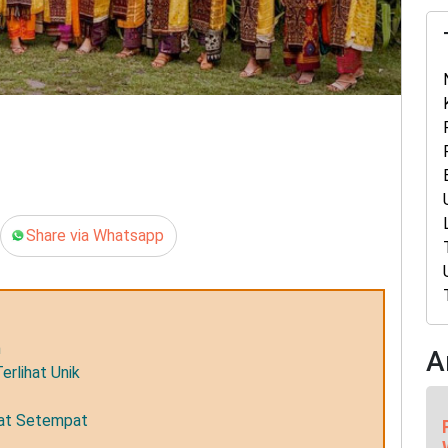
Share via Whatsapp
n
A
rlihat Unik
kat Setempat