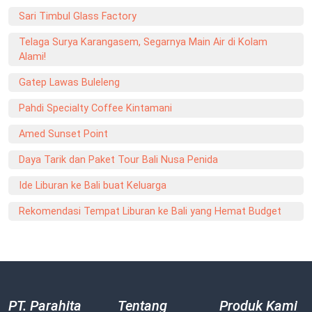
Sari Timbul Glass Factory
Telaga Surya Karangasem, Segarnya Main Air di Kolam
Alami!
Gatep Lawas Buleleng
Pahdi Specialty Coffee Kintamani
Amed Sunset Point
Daya Tarik dan Paket Tour Bali Nusa Penida
Ide Liburan ke Bali buat Keluarga
Rekomendasi Tempat Liburan ke Bali yang Hemat Budget
PT. Parahita
Tentang
Produk Kami