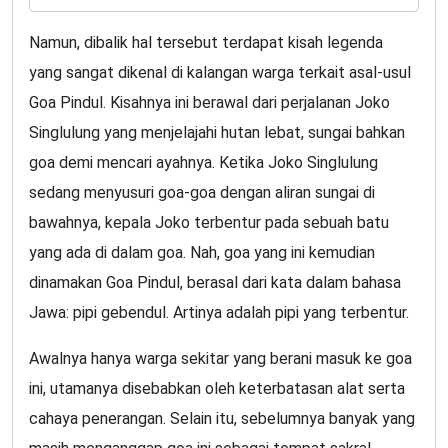
Namun, dibalik hal tersebut terdapat kisah legenda
yang sangat dikenal di kalangan warga terkait asal-usul
Goa Pindul. Kisahnya ini berawal dari perjalanan Joko
Singlulung yang menjelajahi hutan lebat, sungai bahkan
goa demi mencari ayahnya. Ketika Joko Singlulung
sedang menyusuri goa-goa dengan aliran sungai di
bawahnya, kepala Joko terbentur pada sebuah batu
yang ada di dalam goa. Nah, goa yang ini kemudian
dinamakan Goa Pindul, berasal dari kata dalam bahasa
Jawa: pipi gebendul. Artinya adalah pipi yang terbentur.
Awalnya hanya warga sekitar yang berani masuk ke goa
ini, utamanya disebabkan oleh keterbatasan alat serta
cahaya penerangan. Selain itu, sebelumnya banyak yang