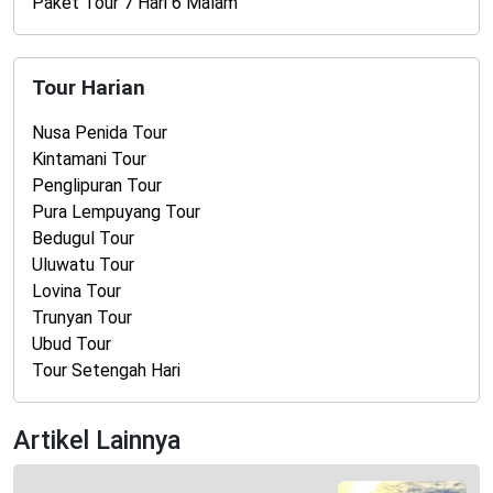
Paket Tour 7 Hari 6 Malam
Tour Harian
Nusa Penida Tour
Kintamani Tour
Penglipuran Tour
Pura Lempuyang Tour
Bedugul Tour
Uluwatu Tour
Lovina Tour
Trunyan Tour
Ubud Tour
Tour Setengah Hari
Artikel Lainnya