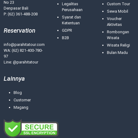
No 23
Legalitas
Custom Tour
Denpasar Bali
Perusahaan
Sewa Mobil
P: (62) 361-488-208
Syarat dan
Voucher
Ketentuan
Aktivitas
Reservation
GDPR
Rombongan
B2B
Wisata
info@parahitatour.com
Wisata Religi
WA:
(62) 821-400-780-
Bulan Madu
97
Line: @parahitatour
Lainnya
Blog
Customer
Magang