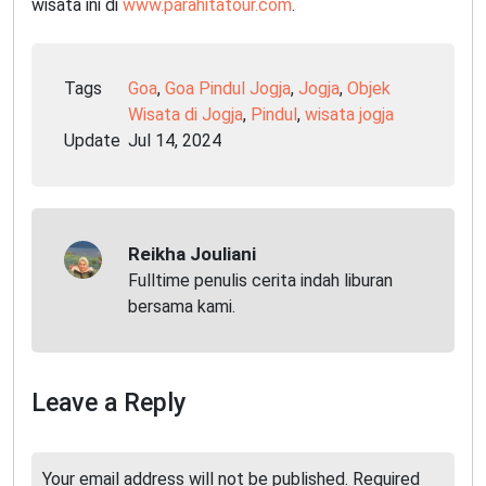
wisata ini di
www.parahitatour.com
.
Tags
Goa
,
Goa Pindul Jogja
,
Jogja
,
Objek
Wisata di Jogja
,
Pindul
,
wisata jogja
Update
Jul 14, 2024
Reikha Jouliani
Fulltime penulis cerita indah liburan
bersama kami.
Leave a Reply
Your email address will not be published.
Required