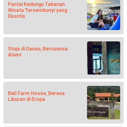
Pantai Kedungu Tabanan
Wisata Tersembunyi yang
Eksotis
Stuja di Danau, Bernuansa
Alami
Bali Farm House, Berasa
Liburan di Eropa