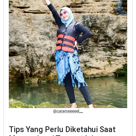
@carameeeeel__
Tips Yang Perlu Diketahui Saat