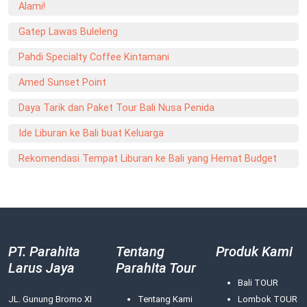
Alami!
Gatep Lawas Buleleng
Pahdi Specialty Coffee Kintamani
Amed Sunset Point
Daya Tarik dan Paket Tour Bali Nusa Penida
Ide Liburan ke Bali buat Keluarga
Rekomendasi Tempat Liburan ke Bali yang Hemat Budget
PT. Parahita
Tentang
Produk Kami
Larus Jaya
Parahita Tour
Bali TOUR
JL. Gunung Bromo XI
Tentang Kami
Lombok TOUR