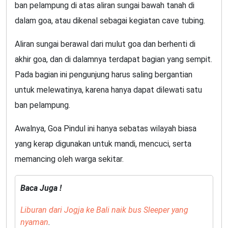
ban pelampung di atas aliran sungai bawah tanah di
dalam goa, atau dikenal sebagai kegiatan cave tubing.
Aliran sungai berawal dari mulut goa dan berhenti di
akhir goa, dan di dalamnya terdapat bagian yang sempit.
Pada bagian ini pengunjung harus saling bergantian
untuk melewatinya, karena hanya dapat dilewati satu
ban pelampung.
Awalnya, Goa Pindul ini hanya sebatas wilayah biasa
yang kerap digunakan untuk mandi, mencuci, serta
memancing oleh warga sekitar.
Baca Juga !
Liburan dari Jogja ke Bali naik bus Sleeper yang
nyaman
.