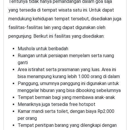
Tentunya tidak hanya pemandangan dalam goa saja
yang tersedia di tempat wisata satu ini. Untuk dapat
mendukung kehidupan tempat tersebut, disediakan juga
fasilitas-fasilitas lain yang dapat digunakan oleh
pengunjung. Berikut ini fasilitas yang disediakan:
Mushola untuk beribadah
Ruangan untuk persiapan menyelam serta ruang
ganti
Area istirahat serta prasmanan yang luas. Area ini
bisa menampung kurang lebih 1.000 orang di dalam
Panggung, umumnya panggung ini digunakan untuk
menggelar hiburan yang bisa dibooking sebelumnya
Tempat bermain bagi yang membawa anak-anak
Menariknya juga tersedia free hotspot
Kamar mandi serta toilet, dengan biaya Rp2.000
per orang
Tempat penitipan barang yang dilengkapi dengan