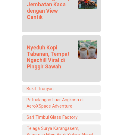
Jembatan Kaca
dengan View
Cantik
Nyeduh Kopi
Tabanan, Tempat
Ngechill Viral di
Pinggir Sawah
Bukit Trunyan
Petualangan Luar Angkasa di
AeroXSpace Adventure
Sari Timbul Glass Factory
Telaga Surya Karangasem,
Segarnya Main Air di Kolam Alami!