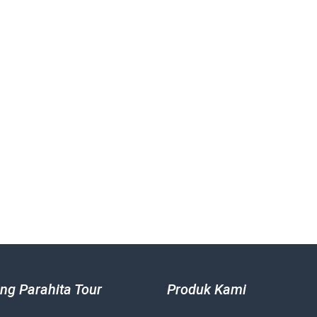
ng Parahita Tour
Produk Kami