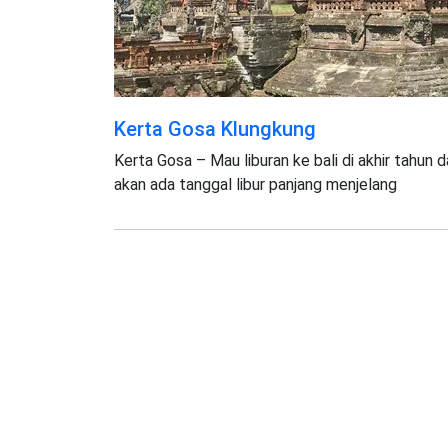
Kerta Gosa Klungkung
Kerta Gosa – Mau liburan ke bali di akhir tahun
akan ada tanggal libur panjang menjelang