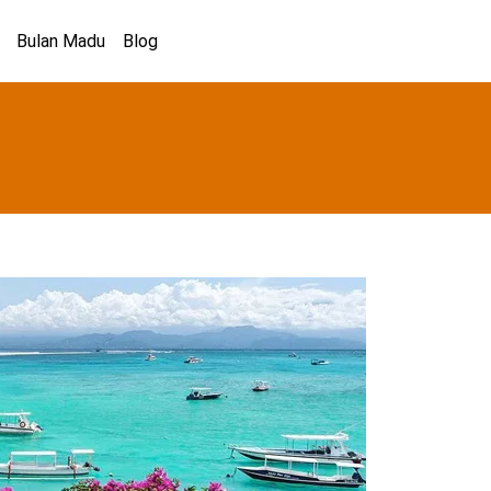
Bulan Madu
Blog