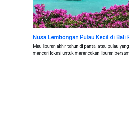
Nusa Lembongan Pulau Kecil di Bali 
Mau liburan akhir tahun di pantai atau pulau ya
mencari lokasi untuk merencakan liburan bersam