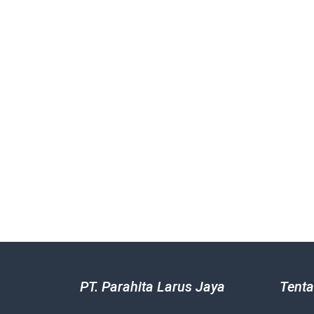
PT. Parahita Larus Jaya
Tenta