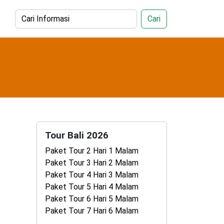
Cari
Tour Bali 2026
Paket Tour 2 Hari 1 Malam
Paket Tour 3 Hari 2 Malam
Paket Tour 4 Hari 3 Malam
Paket Tour 5 Hari 4 Malam
Paket Tour 6 Hari 5 Malam
Paket Tour 7 Hari 6 Malam