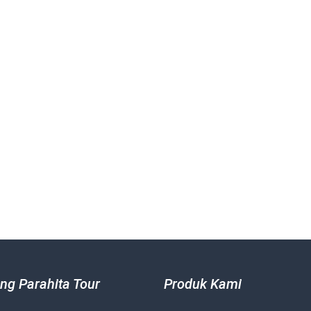
ng Parahita Tour
Produk Kami