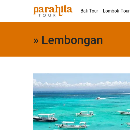
Bali Tour
Lombok Tour
» Lembongan