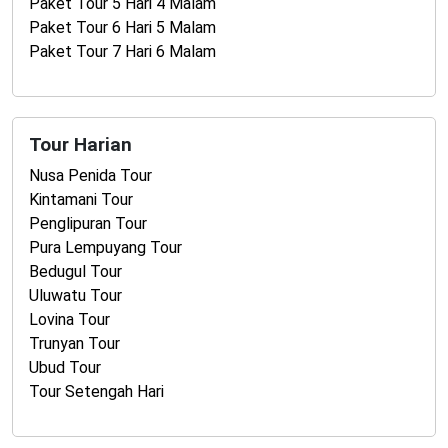
Paket Tour 5 Hari 4 Malam
Paket Tour 6 Hari 5 Malam
Paket Tour 7 Hari 6 Malam
Tour Harian
Nusa Penida Tour
Kintamani Tour
Penglipuran Tour
Pura Lempuyang Tour
Bedugul Tour
Uluwatu Tour
Lovina Tour
Trunyan Tour
Ubud Tour
Tour Setengah Hari