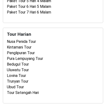
Paket Tour 5 Hari 4 Malam
Paket Tour 6 Hari 5 Malam
Paket Tour 7 Hari 6 Malam
Tour Harian
Nusa Penida Tour
Kintamani Tour
Penglipuran Tour
Pura Lempuyang Tour
Bedugul Tour
Uluwatu Tour
Lovina Tour
Trunyan Tour
Ubud Tour
Tour Setengah Hari