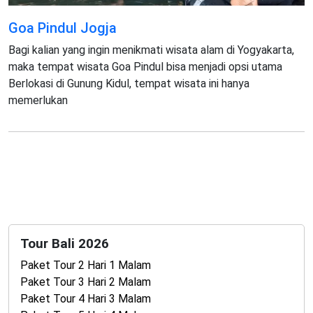
Goa Pindul Jogja
Bagi kalian yang ingin menikmati wisata alam di Yogyakarta,
maka tempat wisata Goa Pindul bisa menjadi opsi utama
Berlokasi di Gunung Kidul, tempat wisata ini hanya
memerlukan
Tour Bali 2026
Paket Tour 2 Hari 1 Malam
Paket Tour 3 Hari 2 Malam
Paket Tour 4 Hari 3 Malam