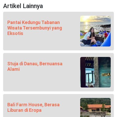
Artikel Lainnya
Pantai Kedungu Tabanan
Wisata Tersembunyi yang
Eksotis
Stuja di Danau, Bernuansa
Alami
Bali Farm House, Berasa
Liburan di Eropa